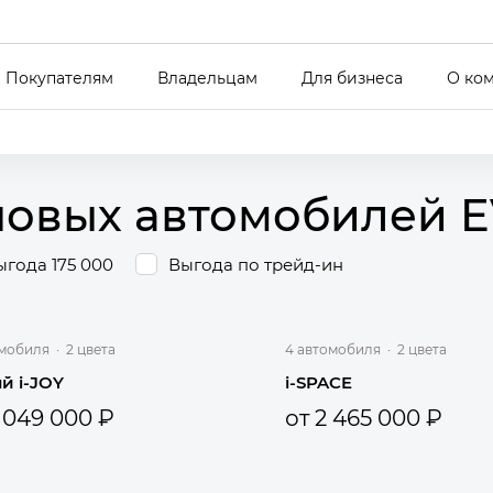
Покупателям
Владельцам
Для бизнеса
О ко
новых автомобилей 
ыгода 175 000
Выгода по трейд-ин
омобиля
·
2 цвета
4 автомобиля
·
2 цвета
й i-JOY
i-SPACE
2 049 000 ₽
от 2 465 000 ₽