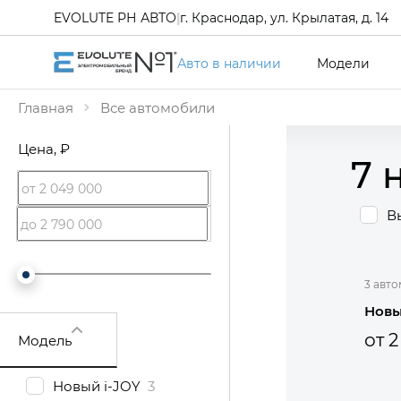
EVOLUTE РН АВТО
|
г. Краснодар, ул. Крылатая, д. 14
Авто в наличии
Модели
Главная
Все автомобили
Цена
, ₽
7 
В
3 авт
Новы
от 
Модель
Новый i-JOY
3