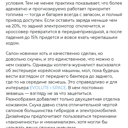
условия. Тем не менее практика показывает, что более
адекватно и прогнозируемо работает приоритет
топлива — тогда и батарея всегда с запасом, и полный
привод доступен. Если оставить заряда меньше чем
на 20%, то задний электромотор отключится, и
кроссовер превратится в переднеприводной, а после
падения до 15% придется и вовсе ехать черепашьим
ходом.
Салон новинки хоть и качественно сделан, но
довольно скучен, и это единственное, что можно о
нем сказать. Однажды коллега-журналист высказался
об экстерьере корейской машины, мол, пока будешь
вести взглядом от переднего бампера до заднего,
где-то на середине заснешь. Это справедливо и для
интерьера
EVOLUTE i‑SPACE
. В нем постоянно
зеваешь — взгляду не за что зацепиться.
Разнообразия добавляет только двухцветная отделка
кожзамом. Скука давно стала отличительной чертой
салонов большинства гибридов и электромобилей.
Дизайнеры предпочитают пользоваться терминами
«лаконичность» и «минимализм», хотя могли бы
называть вещи своими именами.