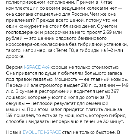
полноприводном исполнении. Причем в Китае
комплектации со всеми ведущими колесами нет —
она сделана специально для России. Чем же она
привлекает? Прежде всего ценой, потому что ни
один конкурент не стоит близких денег. С учетом
господдержки и рассрочки за него просят 2,69 млн
рублей — это ценник рядового бензинового
кроссовера-одноклассника без гибридной установки,
такого, например, как Tenet T8, а гибриды на 1–2 млн
дороже.
Версия
i‑SPACE 4х4
хороша не только стоимостью.
Она придется по душе любителям большого запаса
под правой педалью. Мощность — ее главный козырь.
Передний электромотор выдает 218 л. с., задний — 149
л. с. В сумме в распоряжении водителя целых 367
лошадок, которые уносят с ноля до сотни за 7,1
секунды — неплохой результат для семейной
машины. При этом налог придется платить лишь за
159 лошадей, то есть за ту мощность, которую гибрид
способен выдавать непрерывно в течение 30 минут.
Новый
EVOLUTE i‑SPACE
стал не только быстрее. В