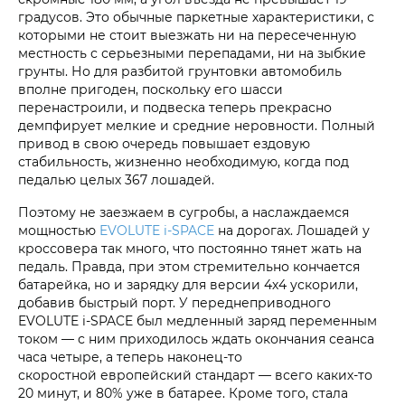
градусов. Это обычные паркетные характеристики, с
которыми не стоит выезжать ни на пересеченную
местность с серьезными перепадами, ни на зыбкие
грунты. Но для разбитой грунтовки автомобиль
вполне пригоден, поскольку его шасси
перенастроили, и подвеска теперь прекрасно
демпфирует мелкие и средние неровности. Полный
привод в свою очередь повышает ездовую
стабильность, жизненно необходимую, когда под
педалью целых 367 лошадей.
Поэтому не заезжаем в сугробы, а наслаждаемся
мощностью
EVOLUTE i‑SPACE
на дорогах. Лошадей у
кроссовера так много, что постоянно тянет жать на
педаль. Правда, при этом стремительно кончается
батарейка, но и зарядку для версии 4х4 ускорили,
добавив быстрый порт. У переднеприводного
EVOLUTE i‑SPACE был медленный заряд переменным
током — с ним приходилось ждать окончания сеанса
часа четыре, а теперь наконец-то
скоростной европейский стандарт — всего каких-то
20 минут, и 80% уже в батарее. Кроме того, стала