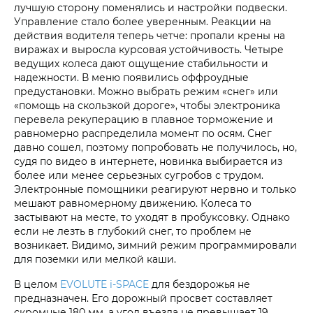
лучшую сторону поменялись и настройки подвески.
Управление стало более уверенным. Реакции на
действия водителя теперь четче: пропали крены на
виражах и выросла курсовая устойчивость. Четыре
ведущих колеса дают ощущение стабильности и
надежности. В меню появились оффроудные
предустановки. Можно выбрать режим «снег» или
«помощь на скользкой дороге», чтобы электроника
перевела рекуперацию в плавное торможение и
равномерно распределила момент по осям. Снег
давно сошел, поэтому попробовать не получилось, но,
судя по видео в интернете, новинка выбирается из
более или менее серьезных сугробов с трудом.
Электронные помощники реагируют нервно и только
мешают равномерному движению. Колеса то
застывают на месте, то уходят в пробуксовку. Однако
если не лезть в глубокий снег, то проблем не
возникает. Видимо, зимний режим программировали
для поземки или мелкой каши.
В целом
EVOLUTE i‑SPACE
для бездорожья не
предназначен. Его дорожный просвет составляет
скромные 180 мм, а угол въезда не превышает 19