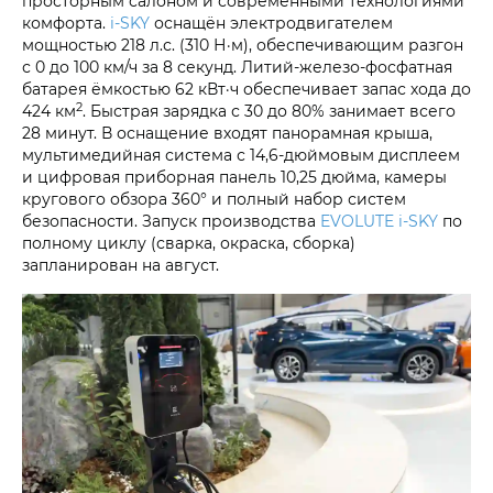
просторным салоном и современными технологиями
комфорта.
i‑SKY
оснащён электродвигателем
мощностью 218 л.с. (310 Н·м), обеспечивающим разгон
с 0 до 100 км/ч за 8 секунд. Литий-железо-фосфатная
батарея ёмкостью 62 кВт·ч обеспечивает запас хода до
2
424 км
. Быстрая зарядка с 30 до 80% занимает всего
28 минут. В оснащение входят панорамная крыша,
мультимедийная система с 14,6-дюймовым дисплеем
и цифровая приборная панель 10,25 дюйма, камеры
кругового обзора 360° и полный набор систем
безопасности. Запуск производства
EVOLUTE i‑SKY
по
полному циклу (сварка, окраска, сборка)
запланирован на август.