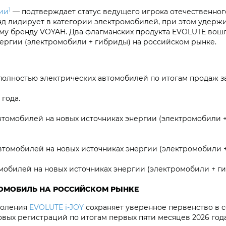
1
ии
— подтверждает статус ведущего игрока отечественног
нд лидирует в категории электромобилей, при этом удержи
ому бренду VOYAH. Два флагманских продукта EVOLUTE вош
нергии (электромобили + гибриды) на российском рынке.
полностью электрических автомобилей по итогам продаж за
года.
втомобилей на новых источниках энергии (электромобили 
томобилей на новых источниках энергии (электромобили + 
мобилей на новых источниках энергии (электромобили + ги
РОМОБИЛЬ НА РОССИЙСКОМ РЫНКЕ
коления
EVOLUTE i‑JOY
сохраняет уверенное первенство в 
овых регистраций по итогам первых пяти месяцев 2026 год