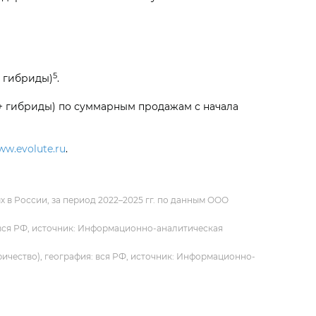
5
+ гибриды)
.
+ гибриды) по суммарным продажам с начала
ww.evolute.ru
.
в России, за период 2022–2025 гг. по данным ООО
: вся РФ, источник: Информационно-аналитическая
ричество), география: вся РФ, источник: Информационно-