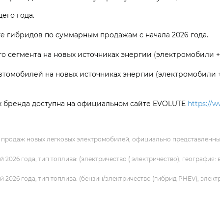
его года.
е гибридов по суммарным продажам с начала 2026 года.
о сегмента на новых источниках энергии (электромобили 
втомобилей на новых источниках энергии (электромобили 
х бренда доступна на официальном сайте EVOLUTE
https://w
продаж новых легковых электромобилей, официально представленных 
2026 года, тип топлива: (электричество ( электричество), география
2026 года, тип топлива: (бензин/электричество (гибрид PHEV), элект