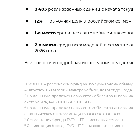
3 405
реализованных единиц с начала текущ
12%
— рыночная доля в российском сегмент
1-е место
среди всех автомобилей массовог
2-е место
среди всех моделей в сегменте а
2026 года.
Все новости и подробная информация о моделя
1
EVOLUTE – российский бренд №1 по суммарному объёму 
«Автостат» в категории электромобили, возраст до 1 года.
2
По данным о продажах новых автомобилей за январь-май 
система «РАДАР» ООО «АВТОСТАТ».
3
По данным о продажах новых автомобилей за январь-май 
аналитическая система «РАДАР» ООО «АВТОСТАТ».
4
Сегментация бренда EVOLUTE — массовый сегмент.
5
Сегментация бренда EVOLUTE — массовый сегмент.